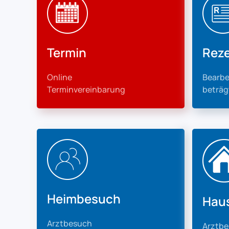
Termin
Rez
Online
Bearbe
Terminvereinbarung
beträg
Heimbesuch
Hau
Arztbesuch
Arztb