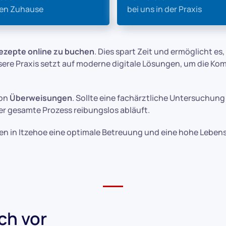
nen Zuhause
bei uns in der Praxis
ezepte online zu buchen
. Dies spart Zeit und ermöglicht e
sere Praxis setzt auf moderne digitale Lösungen, um die Ko
von
Überweisungen
. Sollte eine fachärztliche Untersuchun
er gesamte Prozess reibungslos abläuft.
en in Itzehoe eine optimale Betreuung und eine hohe Leben
ich vor