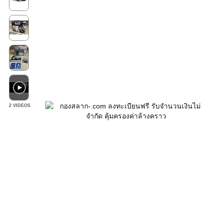
2 VIDEOS