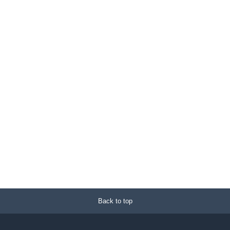
Back to top