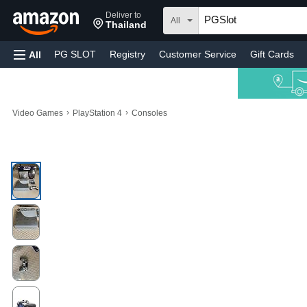
Deliver to
All
Thailand
PG SLOT
Registry
Customer Service
Gift Cards
All
›
›
Video Games
PlayStation 4
Consoles