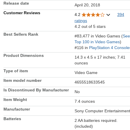
Release date
April 20, 2018
Customer Reviews
4.2
394
ratings
4.2 out of 5 stars
Best Sellers Rank
#83,477 in Video Games (
See
Top 100 in Video Games
)
#116 in
PlayStation 4 Console
Product Dimensions
14.3 x 4.5 x 17 inches; 7.41
ounces
Type of item
Video Game
Item model number
4655518633545
Is Discontinued By Manufacturer
No
Item Weight
7.4 ounces
Manufacturer
Sony Computer Entertainmen
Batteries
2 AA batteries required.
(included)