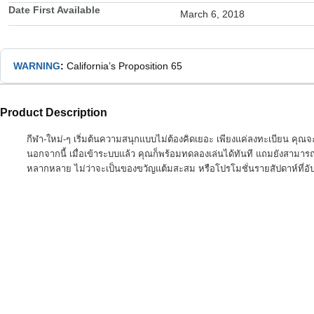
Date First Available
March 6, 2018
WARNING
:
California’s Proposition 65
Product Description
กีฬา-ใหม่-ๆ เริ่มต้นความสนุกแบบไม่ต้องคิดเยอะ เพียงแค่ลงทะเบียน คุณจะ
นอกจากนี้ เมื่อเข้าระบบแล้ว คุณก็พร้อมทดลองเล่นได้ทันที แถมยังสามา
หลากหลาย ไม่ว่าจะเป็นของขวัญแต้มสะสม หรือโปรโมชั่นรายสัปดาห์ที่อ