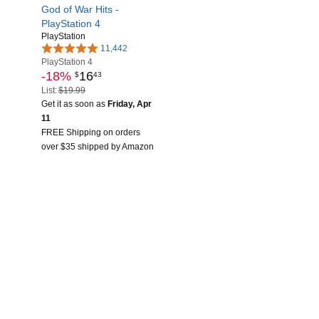
God of War Hits -
PlayStation 4
PlayStation
11,442
PlayStation 4
-18%
16
$
43
List:
$19.99
Get it as soon as
Friday, Apr
11
FREE Shipping on orders
over $35 shipped by Amazon