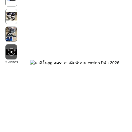
2 VIDEOS