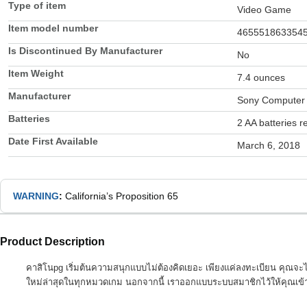
Type of item
Video Game
Item model number
465551863354
Is Discontinued By Manufacturer
No
Item Weight
7.4 ounces
Manufacturer
Sony Computer 
Batteries
2 AA batteries r
Date First Available
March 6, 2018
WARNING
:
California’s Proposition 65
Product Description
คาสิโนpg เริ่มต้นความสนุกแบบไม่ต้องคิดเยอะ เพียงแค่ลงทะเบียน คุณจะได
ใหม่ล่าสุดในทุกหมวดเกม นอกจากนี้ เราออกแบบระบบสมาชิกไว้ให้คุณเข้าถึ