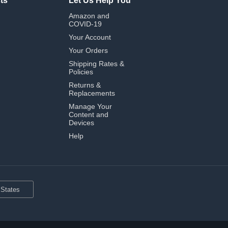
ts
Let Us Help You
Amazon and
COVID-19
Your Account
Your Orders
Shipping Rates &
Policies
Returns &
Replacements
Manage Your
Content and
Devices
Help
 States