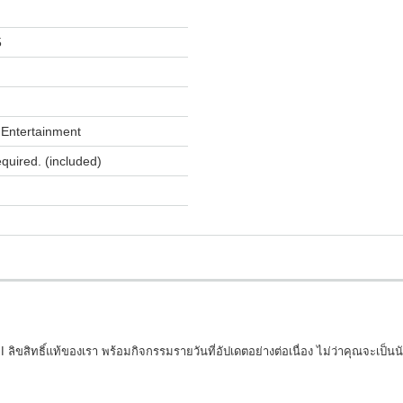
5
Entertainment
equired. (included)
 API ลิขสิทธิ์แท้ของเรา พร้อมกิจกรรมรายวันที่อัปเดตอย่างต่อเนื่อง ไม่ว่าคุณจะเ