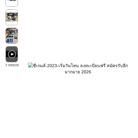
2 VIDEOS