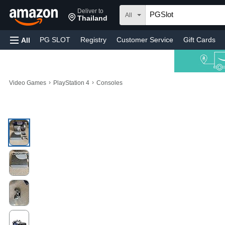
Deliver to
All
Thailand
PG SLOT
Registry
Customer Service
Gift Cards
All
›
›
Video Games
PlayStation 4
Consoles