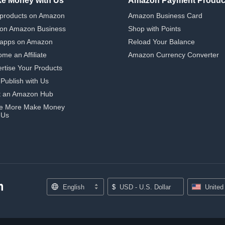
e Money with Us
Amazon Payment Produc
 products on Amazon
Amazon Business Card
 on Amazon Business
Shop with Points
 apps on Amazon
Reload Your Balance
me an Affiliate
Amazon Currency Converter
rtise Your Products
-Publish with Us
t an Amazon Hub
e More Make Money
 Us
English
$
USD - U.S. Dollar
United