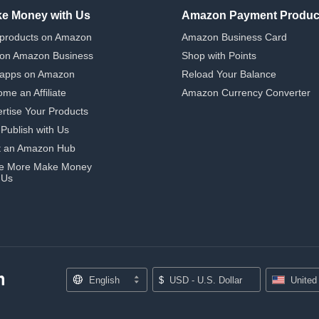
e Money with Us
Amazon Payment Produc
 products on Amazon
Amazon Business Card
 on Amazon Business
Shop with Points
 apps on Amazon
Reload Your Balance
me an Affiliate
Amazon Currency Converter
rtise Your Products
-Publish with Us
t an Amazon Hub
e More Make Money
 Us
English
$
USD - U.S. Dollar
United