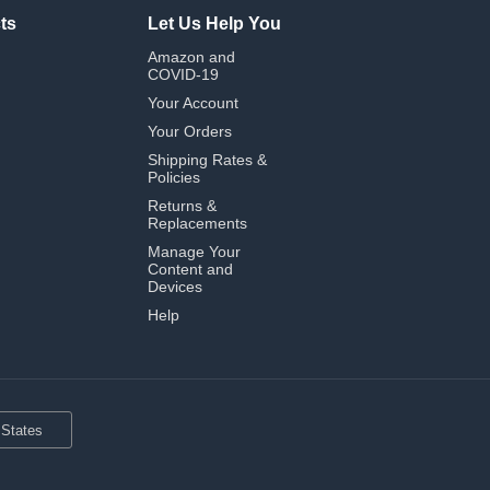
ts
Let Us Help You
Amazon and
COVID-19
Your Account
Your Orders
Shipping Rates &
Policies
Returns &
Replacements
Manage Your
Content and
Devices
Help
 States