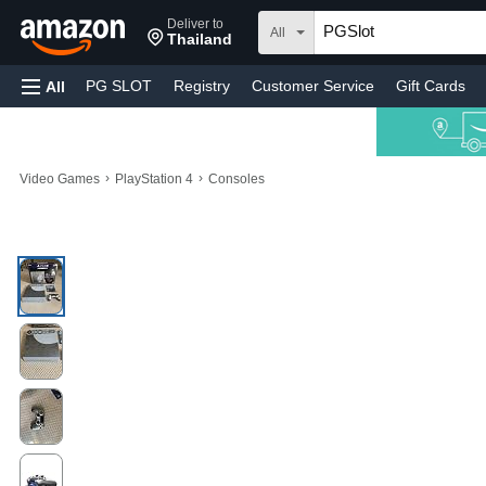
Deliver to
All
Thailand
PG SLOT
Registry
Customer Service
Gift Cards
All
›
›
Video Games
PlayStation 4
Consoles