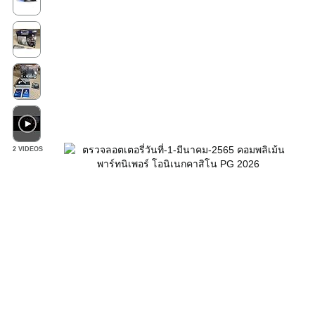
2 VIDEOS