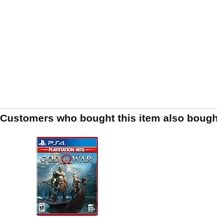
Customers who bought this item also bough