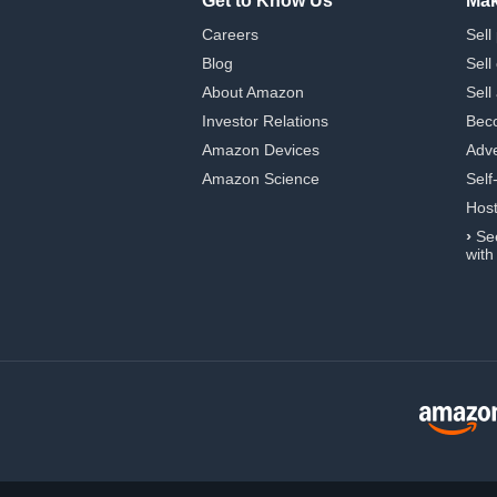
Get to Know Us
Mak
Careers
Sell
Blog
Sell
About Amazon
Sell
Investor Relations
Beco
Amazon Devices
Adve
Amazon Science
Self
Hos
›
Se
with