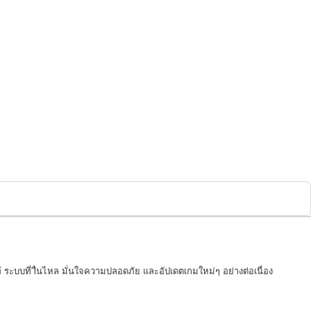
ระบบที่ lื่นไหล มั่นใจความปลอดภัย และอัปเดตเกมใหม่ๆ อย่างต่อเนื่อง