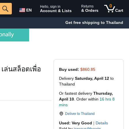
0
Returns
Hello, sign in
EN
& Orders
Cart
Account & Lists
Get free shipping to Thailand
เล่นสล็อตเพื่อ
Buy used:
$860.85
Delivery
Saturday, April 12
to
Thailand
Or fastest delivery
Thursday,
April 10
. Order within
16 hrs 8
mins
Deliver to
Thailand
Used: Very Good
|
Details
Sold by
jerseys4thewin