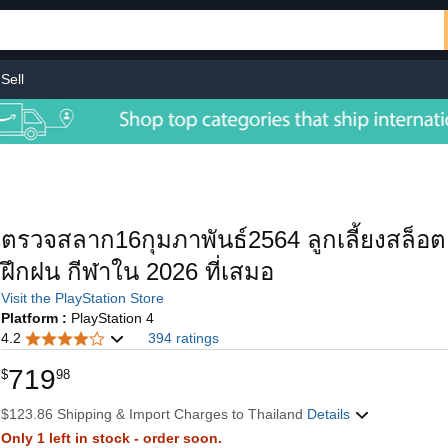
Sell
ตรวจสลาก16กุมภาพันธ์2564 ลูกเลี้ยงสล็อต 
ฝึกฝน กีฬาใน 2026 ที่เสมอ
Visit the PlayStation Store
Platform :
PlayStation 4
4.2
394 ratings
719
$
98
$123.86 Shipping & Import Charges to Thailand
Details
Only 1 left in stock - order soon.