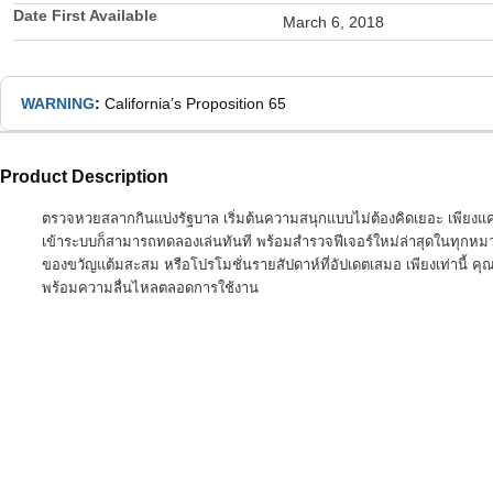
Date First Available
March 6, 2018
WARNING
:
California’s Proposition 65
Product Description
ตรวจหวยสลากกินแบ่งรัฐบาล เริ่มต้นความสนุกแบบไม่ต้องคิดเยอะ เพียงแค่
เข้าระบบก็สามารถทดลองเล่นทันที พร้อมสำรวจฟีเจอร์ใหม่ล่าสุดในทุกหมวด
ของขวัญแต้มสะสม หรือโปรโมชั่นรายสัปดาห์ที่อัปเดตเสมอ เพียงเท่านี้ ค
พร้อมความลื่นไหลตลอดการใช้งาน