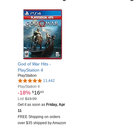
God of War Hits -
PlayStation 4
PlayStation
11,442
PlayStation 4
-18%
16
$
43
List:
$19.99
Get it as soon as
Friday, Apr
11
FREE Shipping on orders
over $35 shipped by Amazon