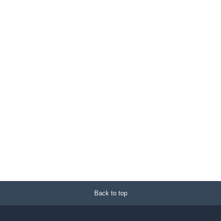
Back to top