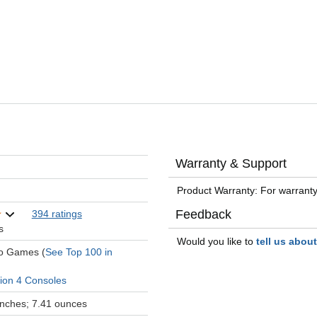
Warranty & Support
Product Warranty: For warranty
Feedback
394 ratings
s
Would you like to
tell us abou
eo Games (
See Top 100 in
tion 4 Consoles
 inches; 7.41 ounces