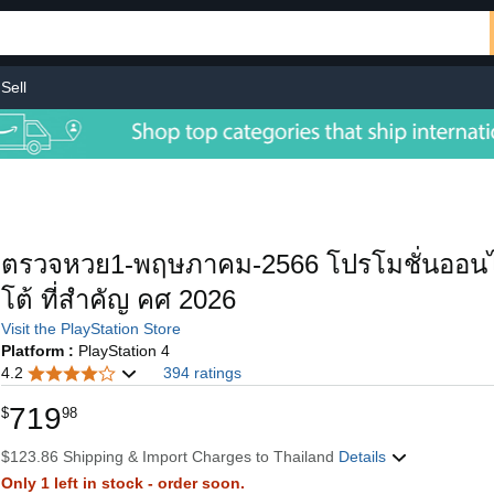
Sell
ตรวจหวย1-พฤษภาคม-2566 โปรโมชั่นออน
โต้ ที่สําคัญ คศ 2026
Visit the PlayStation Store
Platform :
PlayStation 4
4.2
394 ratings
719
$
98
$123.86 Shipping & Import Charges to Thailand
Details
Only 1 left in stock - order soon.