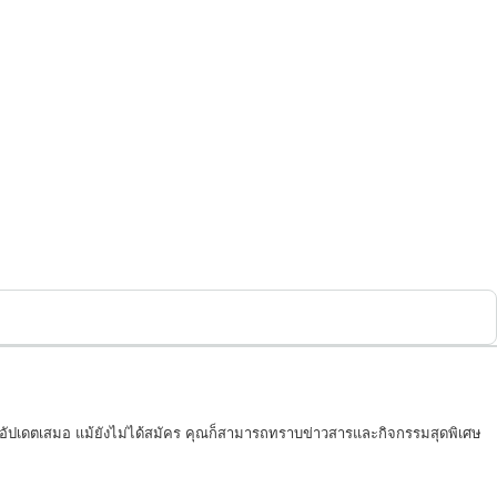
่อัปเดตเสมอ แม้ยังไม่ได้สมัคร คุณก็สามารถทราบข่าวสารและกิจกรรมสุดพิเศษ