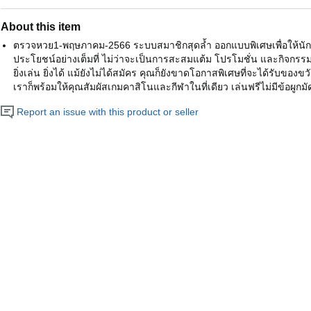
About this item
ตรวจหวย1-พฤษภาคม-2566 ระบบสมาชิกสุดล้ำ ออกแบบพิเศษเพื่อให้นักพ
ประโยชน์อย่างเต็มที่ ไม่ว่าจะเป็นการสะสมแต้ม โปรโมชั่น และกิจกรรมร
ยิ่งเล่น ยิ่งได้ แม้ยังไม่ได้สมัคร คุณก็ยังขาดโอกาสพิเศษที่จะได้รับของข
เราก็พร้อมให้คุณสัมผัสเกมคาสิโนและกีฬาในที่เดียว เล่นฟรีไม่มีข้อผูกมั
Report an issue with this product or seller