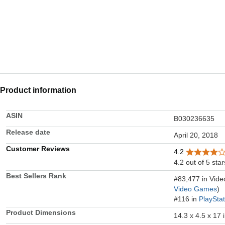
Product information
ASIN
B030236635
Release date
April 20, 2018
Customer Reviews
4.2
4.2 out of 5 star
Best Sellers Rank
#83,477 in Vid
Video Games
)
#116 in
PlaySta
Product Dimensions
14.3 x 4.5 x 17