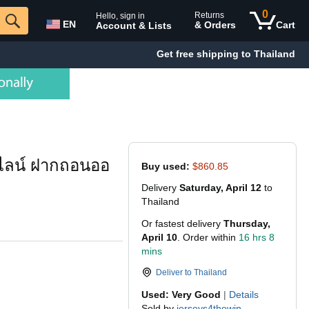
0
Returns
Hello, sign in
EN
& Orders
Cart
Account & Lists
Get free shipping to Thailand
ไลน์ ฝากถอนออ
Buy used:
$860.85
Delivery
Saturday, April 12
to
Thailand
Or fastest delivery
Thursday,
April 10
. Order within
16 hrs 8
mins
Deliver to
Thailand
Used: Very Good
|
Details
Sold by
jerseys4thewin