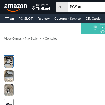
Deliver to
All
Thailand
PG SLOT
Registry
Customer Service
Gift Cards
All
›
›
Video Games
PlayStation 4
Consoles