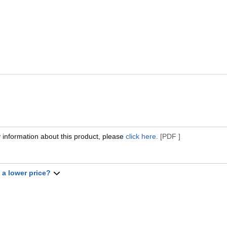
 information about this product, please
click here.
[PDF ]
t a lower price?