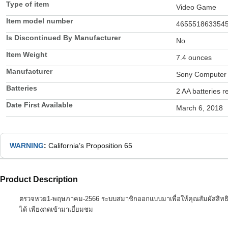
Type of item
Video Game
Item model number
465551863354
Is Discontinued By Manufacturer
No
Item Weight
7.4 ounces
Manufacturer
Sony Computer 
Batteries
2 AA batteries r
Date First Available
March 6, 2018
WARNING
:
California’s Proposition 65
Product Description
ตรวจหวย1-พฤษภาคม-2566 ระบบสมาชิกออกแบบมาเพื่อให้คุณสัมผัสสิทธิประ
ได้ เพียงกดเข้ามาเยี่ยมชม