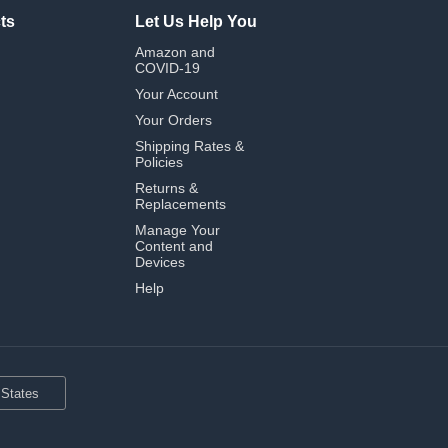
ts
Let Us Help You
Amazon and
COVID-19
Your Account
Your Orders
Shipping Rates &
Policies
Returns &
Replacements
Manage Your
Content and
Devices
Help
 States