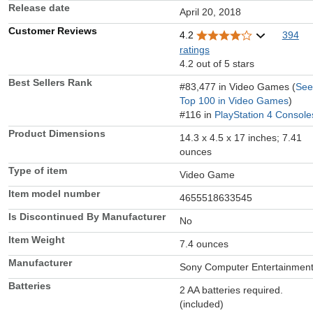
Release date
April 20, 2018
Customer Reviews
4.2
394
ratings
4.2 out of 5 stars
Best Sellers Rank
#83,477 in Video Games (
See
Top 100 in Video Games
)
#116 in
PlayStation 4 Console
Product Dimensions
14.3 x 4.5 x 17 inches; 7.41
ounces
Type of item
Video Game
Item model number
4655518633545
Is Discontinued By Manufacturer
No
Item Weight
7.4 ounces
Manufacturer
Sony Computer Entertainmen
Batteries
2 AA batteries required.
(included)