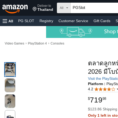
Deliver to
All
Thailand
PG SLOT
Registry
Customer Service
Gift Cards
S
All
›
›
Video Games
PlayStation 4
Consoles
ตลาดลูกหนั
2026 มีโบ
Visit the PlayStat
Platform :
PlaySt
4.2
719
$
98
$123.86 Shipping
Only 1 left in st