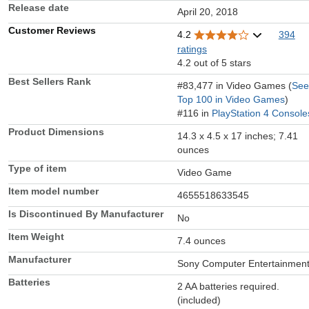
Release date
April 20, 2018
Customer Reviews
4.2
394
ratings
4.2 out of 5 stars
Best Sellers Rank
#83,477 in Video Games (
See
Top 100 in Video Games
)
#116 in
PlayStation 4 Console
Product Dimensions
14.3 x 4.5 x 17 inches; 7.41
ounces
Type of item
Video Game
Item model number
4655518633545
Is Discontinued By Manufacturer
No
Item Weight
7.4 ounces
Manufacturer
Sony Computer Entertainmen
Batteries
2 AA batteries required.
(included)