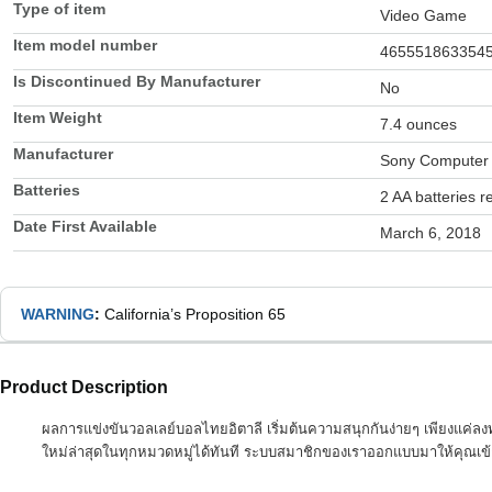
Type of item
Video Game
Item model number
465551863354
Is Discontinued By Manufacturer
No
Item Weight
7.4 ounces
Manufacturer
Sony Computer 
Batteries
2 AA batteries r
Date First Available
March 6, 2018
WARNING
:
California’s Proposition 65
Product Description
ผลการแข่งขันวอลเลย์บอลไทยอิตาลี เริ่มต้นความสนุกกันง่ายๆ เพียงแค่ลงท
ใหม่ล่าสุดในทุกหมวดหมู่ได้ทันที ระบบสมาชิกของเราออกแบบมาให้คุณเข้าถ