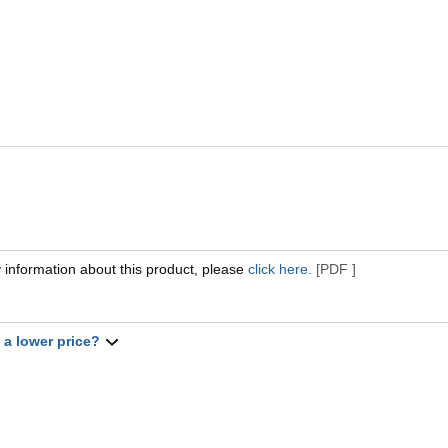
 information about this product, please
click here.
[PDF ]
t a lower price?