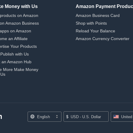
e Money with Us
Amazon Payment Produc
 products on Amazon
Amazon Business Card
 on Amazon Business
Shop with Points
 apps on Amazon
Reload Your Balance
me an Affiliate
Amazon Currency Converter
rtise Your Products
-Publish with Us
t an Amazon Hub
e More Make Money
 Us
English
$
USD - U.S. Dollar
United