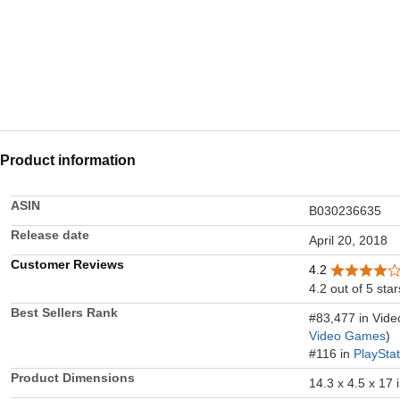
Product information
ASIN
B030236635
Release date
April 20, 2018
Customer Reviews
4.2
4.2 out of 5 star
Best Sellers Rank
#83,477 in Vid
Video Games
)
#116 in
PlaySta
Product Dimensions
14.3 x 4.5 x 17