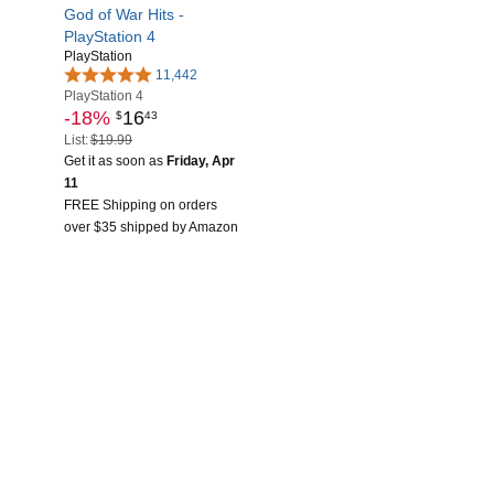
God of War Hits -
PlayStation 4
PlayStation
11,442
PlayStation 4
-18%
16
$
43
List:
$19.99
Get it as soon as
Friday, Apr
11
FREE Shipping on orders
over $35 shipped by Amazon