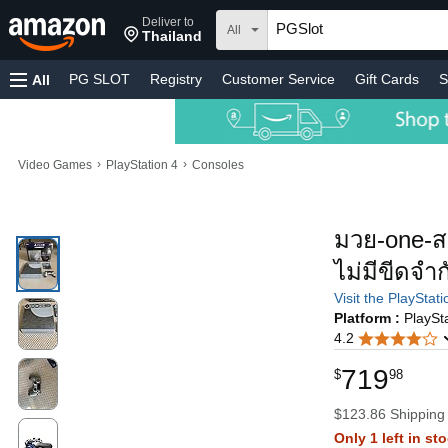
Deliver to
All
Thailand
PG SLOT
Registry
Customer Service
Gift Cards
S
All
›
›
Video Games
PlayStation 4
Consoles
มวย-one-สด
ไม่มีขีดจำ
Visit the PlayStat
Platform :
PlaySt
4.2
719
$
98
$123.86 Shipping
Only 1 left in st