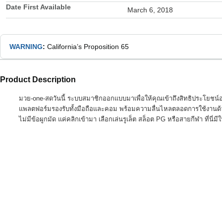
Date First Available
March 6, 2018
WARNING
:
California’s Proposition 65
Product Description
มวย-one-สดวันนี้ ระบบสมาชิกออกแบบมาเพื่อให้คุณเข้าถึงสิทธิประโยชน์อย
แพลตฟอร์มรองรับทั้งมือถือและคอม พร้อมความลื่นไหลตลอดการใช้งานด้วย
ไม่มีข้อผูกมัด แค่คลิกเข้ามา เลือกเล่นรูเล็ต สล็อต PG หรือสายกีฬา ที่น