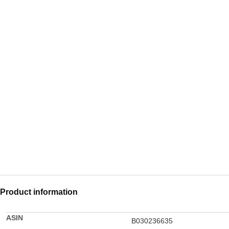
Product information
ASIN
B030236635