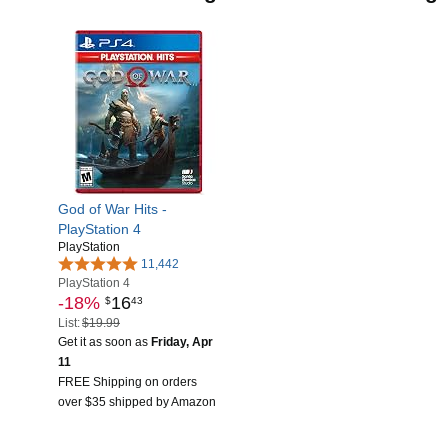
God of War Hits -
PlayStation 4
PlayStation
11,442
PlayStation 4
-18%
16
$
43
List:
$19.99
Get it as soon as
Friday, Apr
11
FREE Shipping on orders
over $35 shipped by Amazon