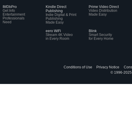
IMDbPro
Kindle Direct
Prime Video Direct
Get Info
Video Distribution
Publishing
Entertainment
Made Easy
Indie Digital & Print
Professionals
Publishing
Need
Made Easy
eero WiFi
Blink
Stream 4K Video
Smart Security
in Every Room
for Every Home
Conditions of Use
Privacy Notice
Cons
© 1996-2025, 