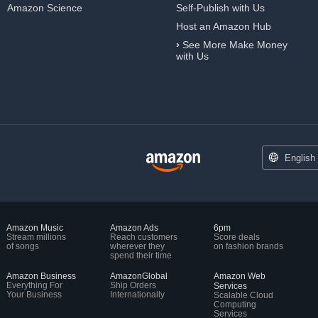
Amazon Science
Self-Publish with Us
Host an Amazon Hub
›
See More Make Money
with Us
English
Amazon Music
Amazon Ads
6pm
Stream millions
Reach customers
Score deals
of songs
wherever they
on fashion brands
spend their time
Amazon Business
AmazonGlobal
Amazon Web
Everything For
Ship Orders
Services
Your Business
Internationally
Scalable Cloud
Computing
Services