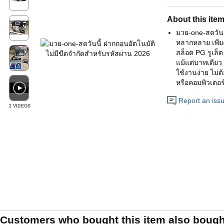
About this ite
มวย-one-สดวันน
หลากหลาย เพียง
สล็อต PG รูเล็ต
แม้แต่บาทเดีย
ใช้งานง่าย ไม่
หรือคอมพิวเตอร
Report an issue
2 VIDEOS
Customers who bought this item also bough