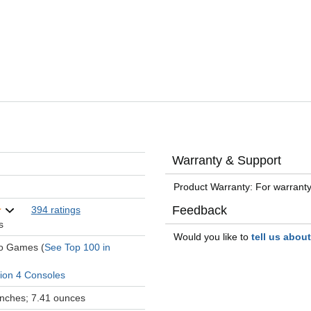
Warranty & Support
Product Warranty: For warranty
Feedback
394 ratings
s
Would you like to
tell us abou
eo Games (
See Top 100 in
tion 4 Consoles
 inches; 7.41 ounces