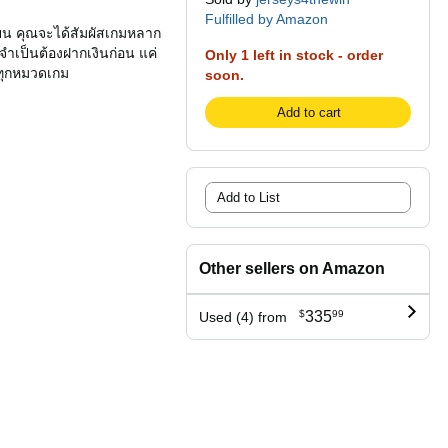
Fulfilled by Amazon
ียน คุณจะได้สัมผัสเกมหลาก
่จำเป็นต้องฝากเงินก่อน แค่
Only 1 left in stock - order
นทุกหมวดเกม
soon.
Add to cart
Add to List
Other sellers on Amazon
$
335
99
Used (4) from