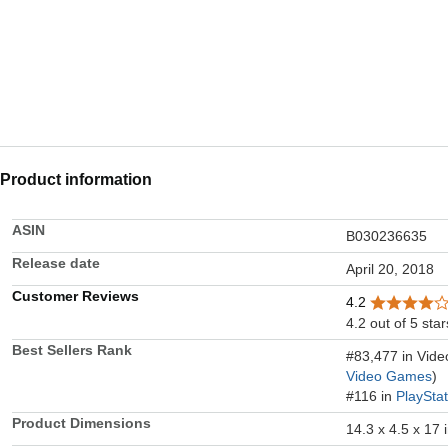
Product information
ASIN
B030236635
Release date
April 20, 2018
Customer Reviews
4.2
4.2 out of 5 star
Best Sellers Rank
#83,477 in Vid
Video Games
)
#116 in
PlaySta
Product Dimensions
14.3 x 4.5 x 17