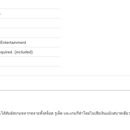
5
Entertainment
equired. (included)
ะได้สัมผัสเกมหลากหลายทั้งสล็อต รูเล็ต และเกมกีฬาโดยไม่เสียเงินแม้แต่บาทเดีย