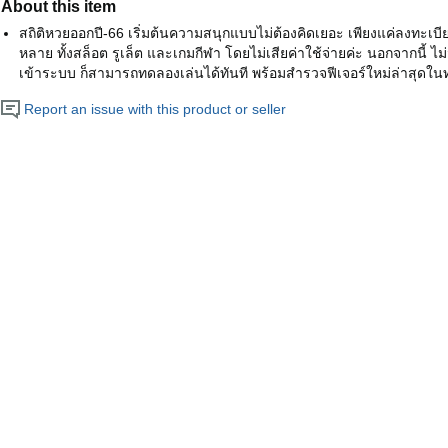
About this item
สถิติหวยออกปี-66 เริ่มต้นความสนุกแบบไม่ต้องคิดเยอะ เพียงแค่ลงทะเบ
หลาย ทั้งสล็อต รูเล็ต และเกมกีฬา โดยไม่เสียค่าใช้จ่ายค่ะ นอกจากนี้ ไม
เข้าระบบ ก็สามารถทดลองเล่นได้ทันที พร้อมสำรวจฟีเจอร์ใหม่ล่าสุดใ
Report an issue with this product or seller