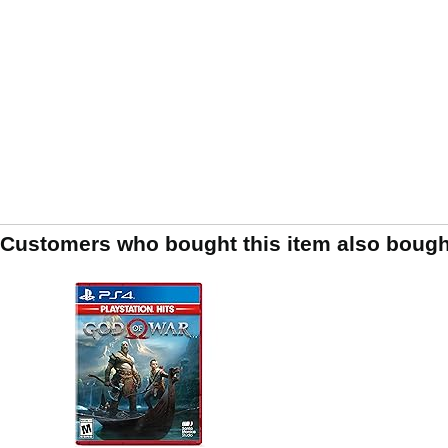
Customers who bought this item also bough