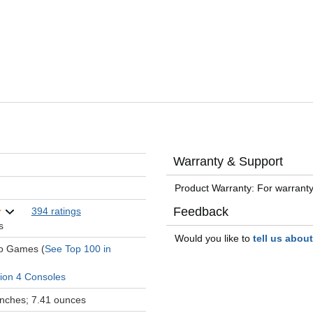
Warranty & Support
Product Warranty: For warranty
Feedback
394 ratings
s
Would you like to
tell us abou
eo Games (
See Top 100 in
tion 4 Consoles
 inches; 7.41 ounces