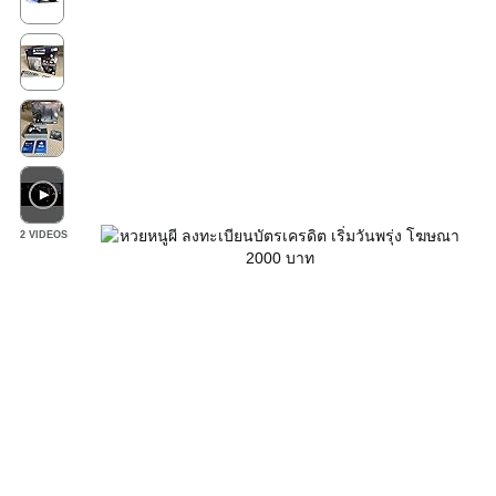
2 VIDEOS