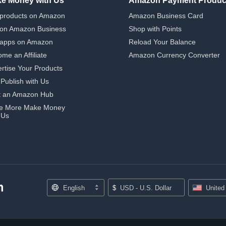
e Money with Us
Amazon Payment Produc
 products on Amazon
Amazon Business Card
 on Amazon Business
Shop with Points
 apps on Amazon
Reload Your Balance
me an Affiliate
Amazon Currency Converter
rtise Your Products
-Publish with Us
t an Amazon Hub
e More Make Money
 Us
English
$
USD - U.S. Dollar
United