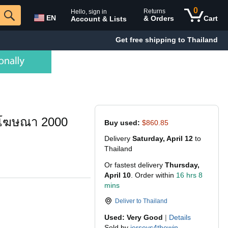
0
Returns
Hello, sign in
EN
& Orders
Cart
Account & Lists
Get free shipping to Thailand
่ง โฆษณา 2000
Buy used:
$860.85
Delivery
Saturday, April 12
to
Thailand
Or fastest delivery
Thursday,
April 10
. Order within
16 hrs 8
mins
Deliver to
Thailand
Used: Very Good
|
Details
Sold by
jerseys4thewin