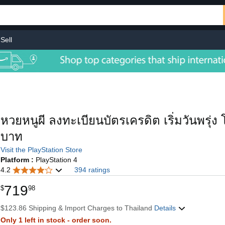
Sell
หวยหนูผี ลงทะเบียนบัตรเครดิต เริ่มวันพรุ
บาท
Visit the PlayStation Store
Platform :
PlayStation 4
4.2
394 ratings
719
$
98
$123.86 Shipping & Import Charges to Thailand
Details
Only 1 left in stock - order soon.