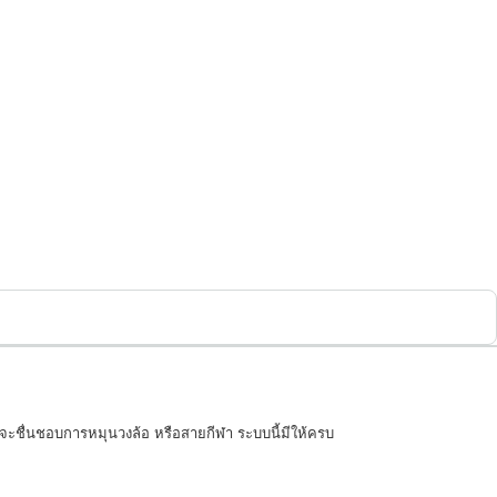
ุณจะชื่นชอบการหมุนวงล้อ หรือสายกีฬา ระบบนี้มีให้ครบ