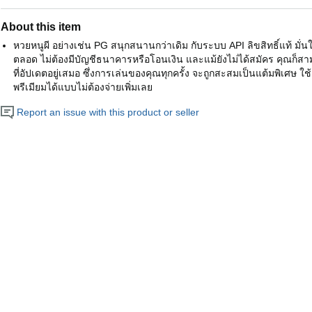
About this item
หวยหนูผี อย่างเช่น PG สนุกสนานกว่าเดิม กับระบบ API ลิขสิทธิ์แท้ มั่นใ
ตลอด ไม่ต้องมีบัญชีธนาคารหรือโอนเงิน และแม้ยังไม่ได้สมัคร คุณก็
ที่อัปเดตอยู่เสมอ ซึ่งการเล่นของคุณทุกครั้ง จะถูกสะสมเป็นแต้มพิเศษ ใช้
พรีเมียมได้แบบไม่ต้องจ่ายเพิ่มเลย
Report an issue with this product or seller