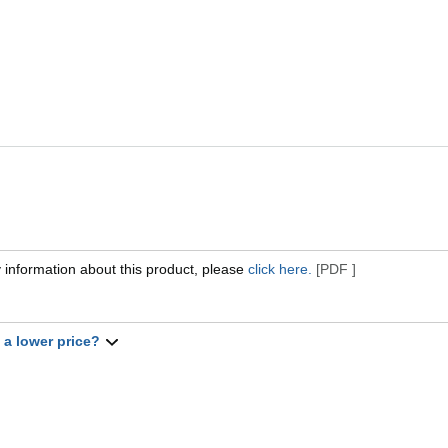
 information about this product, please
click here.
[PDF ]
t a lower price?