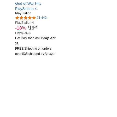
God of War Hits -
PlayStation 4
PlayStation
11,442
PlayStation 4
-18%
16
$
43
List:
$19.99
Get it as soon as
Friday, Apr
11
FREE Shipping on orders
over $35 shipped by Amazon