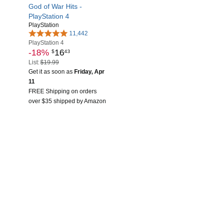
God of War Hits -
PlayStation 4
PlayStation
11,442
PlayStation 4
-18%
16
$
43
List:
$19.99
Get it as soon as
Friday, Apr
11
FREE Shipping on orders
over $35 shipped by Amazon