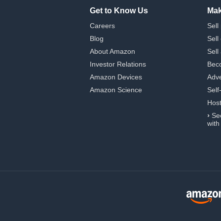
Get to Know Us
Mak
Careers
Sell
Blog
Sell
About Amazon
Sell
Investor Relations
Beco
Amazon Devices
Adve
Amazon Science
Self
Hos
›
Se
with