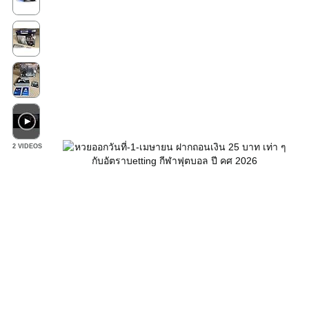
2 VIDEOS