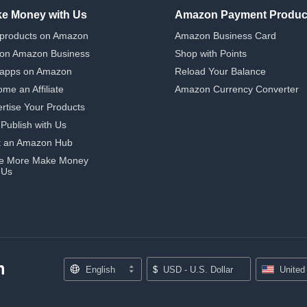
e Money with Us
Amazon Payment Produc
 products on Amazon
Amazon Business Card
 on Amazon Business
Shop with Points
 apps on Amazon
Reload Your Balance
me an Affiliate
Amazon Currency Converter
rtise Your Products
-Publish with Us
t an Amazon Hub
e More Make Money
 Us
English
$
USD - U.S. Dollar
United