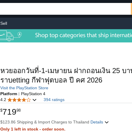
Sell
หวยออกวันที่-1-เมษายน ฝากถอนเงิน 25 บาท 
ราบetting กีฬาฟุตบอล ปี คศ 2026
Visit the PlayStation Store
Platform :
PlayStation 4
4.2
394 ratings
719
$
98
$123.86 Shipping & Import Charges to Thailand
Details
Only 1 left in stock - order soon.