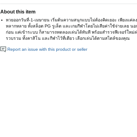
About this item
หวยออกวันที่-1-เมษายน เริ่มต้นความสนุกแบบไม่ต้องคิดเยอะ เพียงแค่ล
หลากหลาย ทั้งสล็อต PG รูเล็ต และเกมกีฬาโดยไม่เสียค่าใช้จ่ายเลย นอก
ก่อน แค่เข้าระบบ ก็สามารถทดลองเล่นได้ทันที พร้อมสำรวจฟีเจอร์ใหม่ล่า
รวบรวม ทั้งคาสิโน และกีฬาไว้ที่เดียว เลือกเล่นได้ตามสไตล์ของคุณ
Report an issue with this product or seller