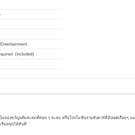
5
Entertainment
equired. (included)
ป็นของขวัญแต้มสะสมที่ค่อย ๆ สะสม หรือโปรโมชั่นรายสัปดาห์ที่อัปเดตเรื่อยๆ น
ริ่มสนุกได้ทันที