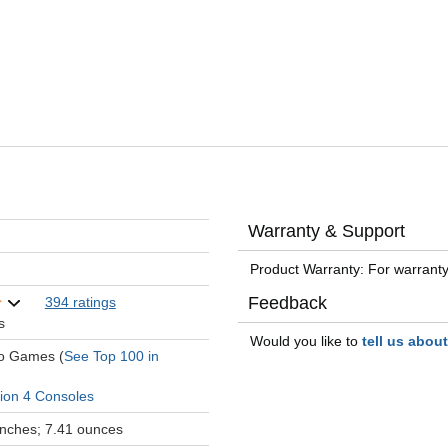
Warranty & Support
Product Warranty: For warranty
Feedback
394 ratings
s
Would you like to
tell us abou
eo Games (
See Top 100 in
tion 4 Consoles
 inches; 7.41 ounces