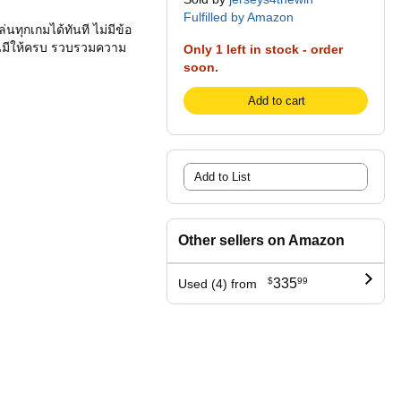
Fulfilled by Amazon
ทุกเกมได้ทันที ไม่มีข้อ
นี่มีให้ครบ รวบรวมความ
Only 1 left in stock - order
soon.
Add to cart
Add to List
Other sellers on Amazon
$
335
99
Used (4) from