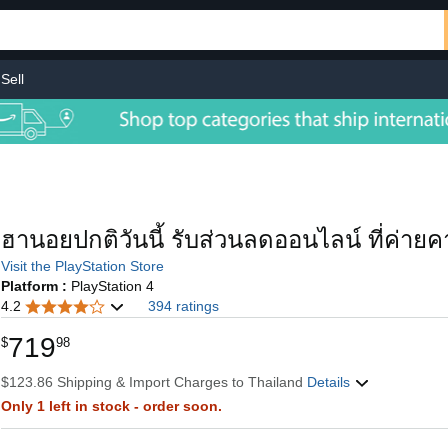
Sell
ฮานอยปกติวันนี้ รับส่วนลดออนไลน์ ที่ค่ายค
Visit the PlayStation Store
Platform :
PlayStation 4
4.2
394 ratings
719
$
98
$123.86 Shipping & Import Charges to Thailand
Details
Only 1 left in stock - order soon.