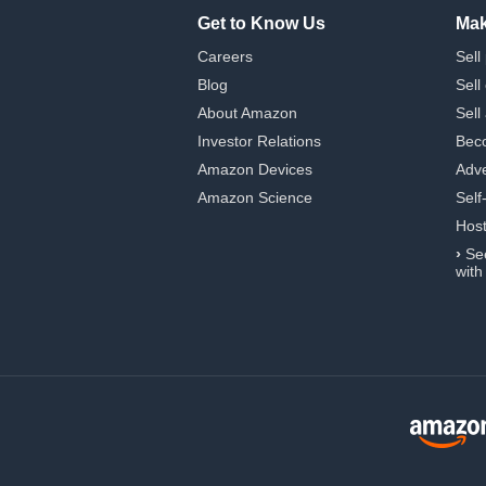
Get to Know Us
Mak
Careers
Sell
Blog
Sell
About Amazon
Sell
Investor Relations
Beco
Amazon Devices
Adve
Amazon Science
Self
Hos
›
Se
with