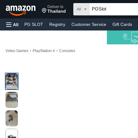
Deliver to
All
Thailand
PG SLOT
Registry
Customer Service
Gift Cards
All
›
›
Video Games
PlayStation 4
Consoles