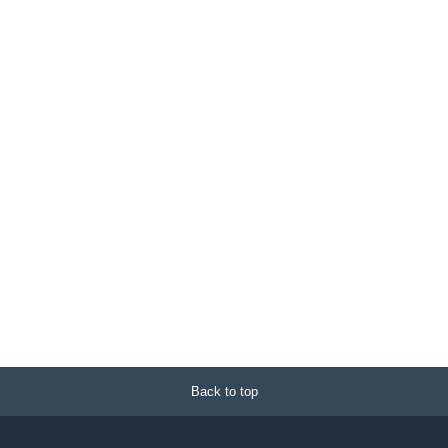
Back to top