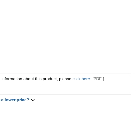
 information about this product, please
click here.
[PDF ]
t a lower price?