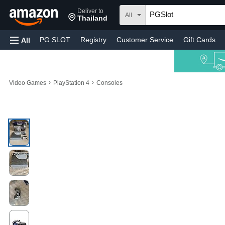
Deliver to
All
Thailand
PG SLOT
Registry
Customer Service
Gift Cards
All
›
›
Video Games
PlayStation 4
Consoles