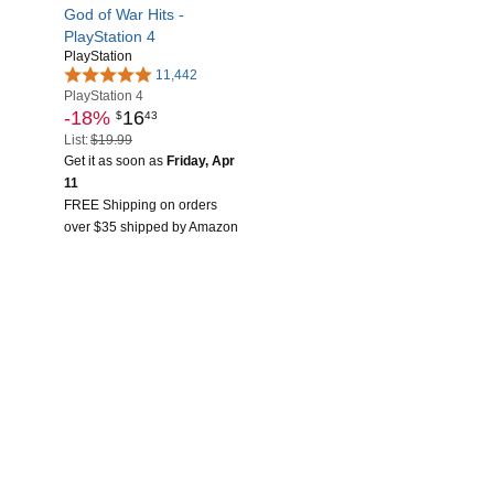
God of War Hits -
PlayStation 4
PlayStation
11,442
PlayStation 4
-18%
16
$
43
List:
$19.99
Get it as soon as
Friday, Apr
11
FREE Shipping on orders
over $35 shipped by Amazon