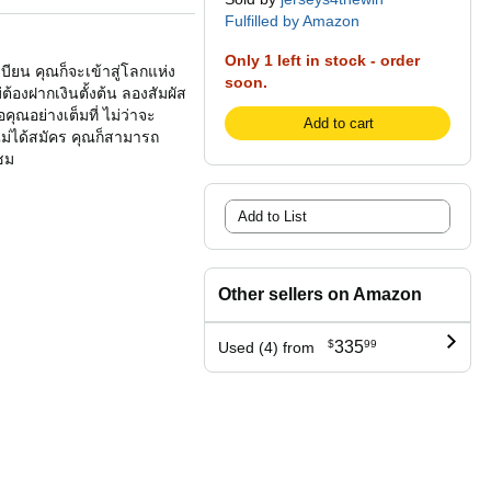
Fulfilled by Amazon
Only 1 left in stock - order
ียน คุณก็จะเข้าสู่โลกแห่ง
soon.
ต้องฝากเงินตั้งต้น ลองสัมผัส
ุณอย่างเต็มที่ ไม่ว่าจะ
Add to cart
ม่ได้สมัคร คุณก็สามารถ
มชม
Add to List
Other sellers on Amazon
$
335
99
Used (4) from