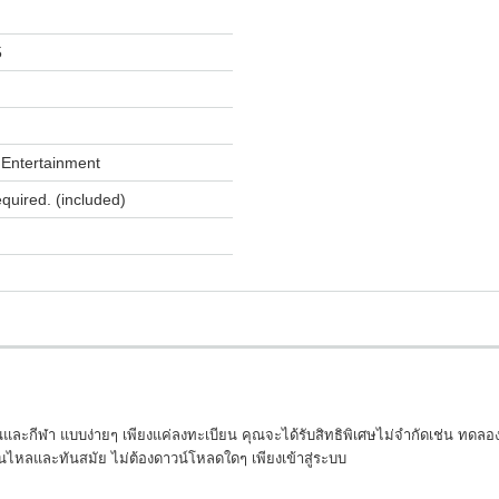
5
Entertainment
equired. (included)
กีฬา แบบง่ายๆ เพียงแค่ลงทะเบียน คุณจะได้รับสิทธิพิเศษไม่จำกัดเช่น ทดลองเล่
ื่นไหลและทันสมัย ไม่ต้องดาวน์โหลดใดๆ เพียงเข้าสู่ระบบ