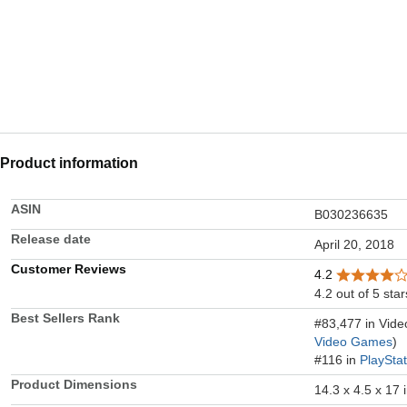
Product information
ASIN
B030236635
Release date
April 20, 2018
Customer Reviews
4.2
4.2 out of 5 star
Best Sellers Rank
#83,477 in Vid
Video Games
)
#116 in
PlaySta
Product Dimensions
14.3 x 4.5 x 17