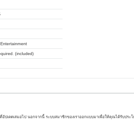
5
Entertainment
equired. (included)
ด ที่อัปเดตเสมอไป นอกจากนี้ ระบบสมาชิกของเราออกแบบมาเพื่อให้คุณได้รับประโย