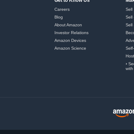
Get to Know Us
Mak
Careers
Sell
Blog
Sell
About Amazon
Sell
Investor Relations
Beco
Amazon Devices
Adve
Amazon Science
Self
Hos
›
Se
with