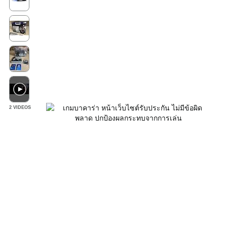
2 VIDEOS