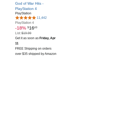
God of War Hits -
PlayStation 4
PlayStation
11,442
PlayStation 4
-18%
16
$
43
List:
$19.99
Get it as soon as
Friday, Apr
11
FREE Shipping on orders
over $35 shipped by Amazon