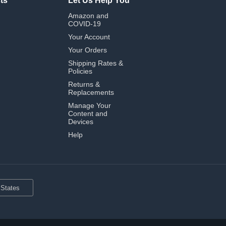
ts
Let Us Help You
Amazon and
COVID-19
Your Account
Your Orders
Shipping Rates &
Policies
Returns &
Replacements
Manage Your
Content and
Devices
Help
 States