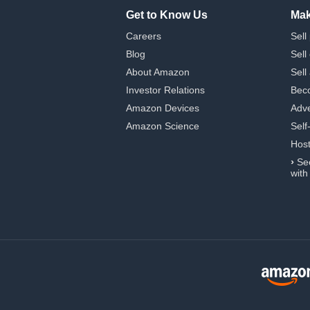
Get to Know Us
Mak
Careers
Sell
Blog
Sell
About Amazon
Sell
Investor Relations
Beco
Amazon Devices
Adve
Amazon Science
Self
Hos
›
Se
with