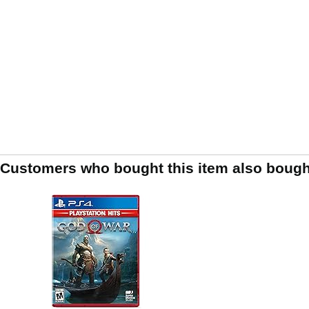
Customers who bought this item also bough