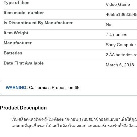
Type of item
Video Game
Item model number
465551863354
Is Discontinued By Manufacturer
No
Item Weight
7.4 ounces
Manufacturer
Sony Computer 
Batteries
2 AA batteries r
Date First Available
March 6, 2018
WARNING
:
California’s Proposition 65
Product Description
เว็บ-สล็อต-เครดิต-ฟรี-ไม่-ต้อง-ฝาก-ก่อน ระบบสมาชิกออกแบบมาเพื่อให้คุ
เล่นเกมที่คุณชื่นชอบได้เลยไม่ต้องโหลดแอป แพลตฟอร์มรองรับทั้งมือถ