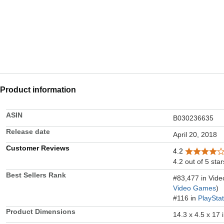
Product information
ASIN
B030236635
Release date
April 20, 2018
Customer Reviews
4.2
4.2 out of 5 star
Best Sellers Rank
#83,477 in Vid
Video Games
)
#116 in
PlaySta
Product Dimensions
14.3 x 4.5 x 17