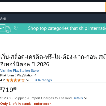
Sell
เว็บ-สล็อต-เครดิต-ฟรี-ไม่-ต้อง-ฝาก-ก่อน สม
อีเทอร์นิตอล ปี 2026
Visit the PlayStation Store
Platform :
PlayStation 4
4.2
394 ratings
719
$
98
$123.86 Shipping & Import Charges to Thailand
Details
Only 1 left in stock - order soon.