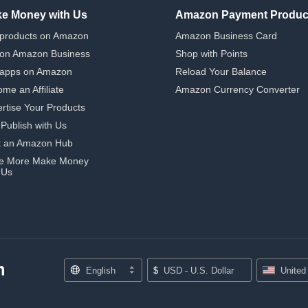
e Money with Us
Amazon Payment Produc
 products on Amazon
Amazon Business Card
 on Amazon Business
Shop with Points
 apps on Amazon
Reload Your Balance
me an Affiliate
Amazon Currency Converter
rtise Your Products
-Publish with Us
t an Amazon Hub
e More Make Money
 Us
English
$
USD - U.S. Dollar
United