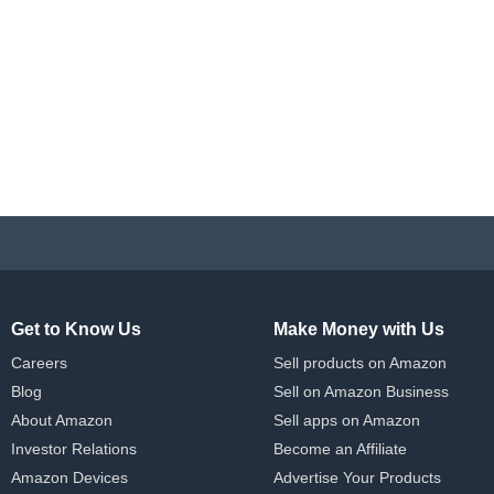
Get to Know Us
Make Money with Us
Careers
Sell products on Amazon
Blog
Sell on Amazon Business
About Amazon
Sell apps on Amazon
Investor Relations
Become an Affiliate
Amazon Devices
Advertise Your Products