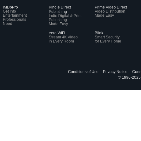
IMDbPro
Kindle Direct
Prime Video Direct
Get Info
Video Distribution
Publishing
Entertainment
Made Easy
Indie Digital & Print
Professionals
Publishing
Need
Made Easy
eero WiFi
Blink
Stream 4K Video
Smart Security
in Every Room
for Every Home
Conditions of Use
Privacy Notice
Cons
© 1996-2025, 