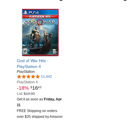
God of War Hits -
PlayStation 4
PlayStation
11,442
PlayStation 4
-18%
16
$
43
List:
$19.99
Get it as soon as
Friday, Apr
11
FREE Shipping on orders
over $35 shipped by Amazon