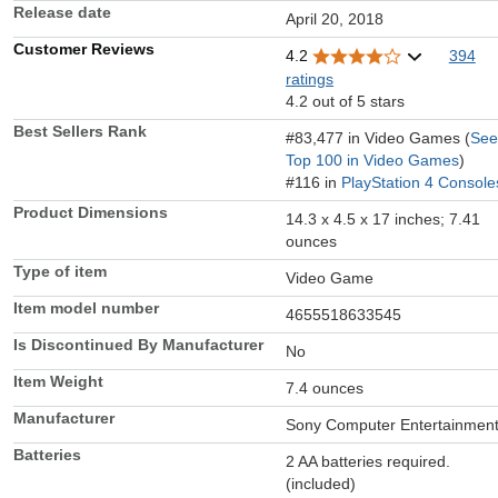
Release date
April 20, 2018
Customer Reviews
4.2
394
ratings
4.2 out of 5 stars
Best Sellers Rank
#83,477 in Video Games (
See
Top 100 in Video Games
)
#116 in
PlayStation 4 Console
Product Dimensions
14.3 x 4.5 x 17 inches; 7.41
ounces
Type of item
Video Game
Item model number
4655518633545
Is Discontinued By Manufacturer
No
Item Weight
7.4 ounces
Manufacturer
Sony Computer Entertainmen
Batteries
2 AA batteries required.
(included)