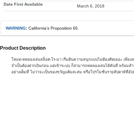
Date First Available
March 6, 2018
WARNING
:
California’s Proposition 65
Product Description
โหมด-ทดลองเล่นสล็อต-โร-มา เริ่มต้นความสนุกแบบไม่ต้องคิดเยอะ เพียงลง
จำเป็นต้องฝากเงินก่อน แค่เข้าระบบ ก็สามารถทดลองเล่นได้ทันที พร้อมส
อย่างเต็มที่ ไม่ว่าจะเป็นของขวัญแต้มสะสม หรือโปรโมชั่นรายสัปดาห์ที่อัป