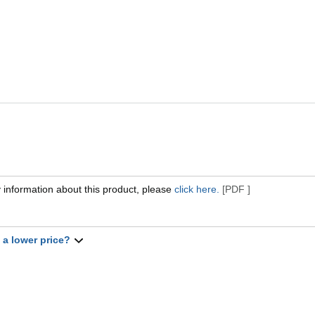
 information about this product, please
click here.
[PDF ]
t a lower price?