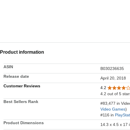
Product information
ASIN
B030236635
Release date
April 20, 2018
Customer Reviews
4.2
4.2 out of 5 star
Best Sellers Rank
#83,477 in Vid
Video Games
)
#116 in
PlaySta
Product Dimensions
14.3 x 4.5 x 17