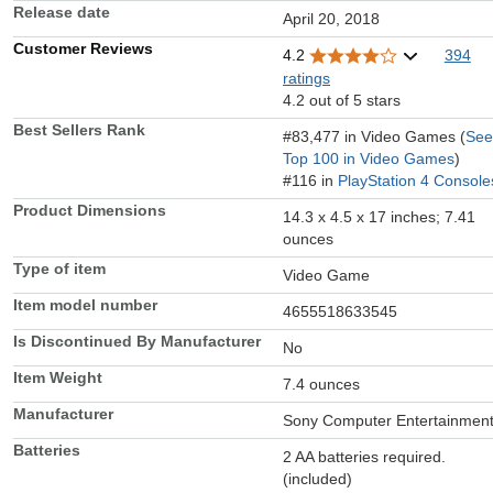
Release date
April 20, 2018
Customer Reviews
4.2
394
ratings
4.2 out of 5 stars
Best Sellers Rank
#83,477 in Video Games (
See
Top 100 in Video Games
)
#116 in
PlayStation 4 Console
Product Dimensions
14.3 x 4.5 x 17 inches; 7.41
ounces
Type of item
Video Game
Item model number
4655518633545
Is Discontinued By Manufacturer
No
Item Weight
7.4 ounces
Manufacturer
Sony Computer Entertainmen
Batteries
2 AA batteries required.
(included)