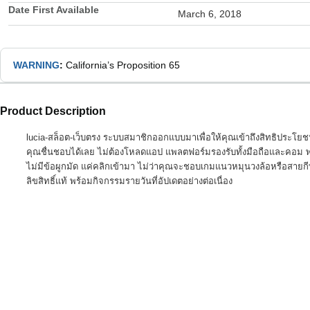
Date First Available
March 6, 2018
WARNING
:
California’s Proposition 65
Product Description
lucia-สล็อต-เว็บตรง ระบบสมาชิกออกแบบมาเพื่อให้คุณเข้าถึงสิทธิประโยชน์
คุณชื่นชอบได้เลย ไม่ต้องโหลดแอป แพลตฟอร์มรองรับทั้งมือถือและคอม 
ไม่มีข้อผูกมัด แค่คลิกเข้ามา ไม่ว่าคุณจะชอบเกมแนวหมุนวงล้อหรือสายกี
ลิขสิทธิ์แท้ พร้อมกิจกรรมรายวันที่อัปเดตอย่างต่อเนื่อง