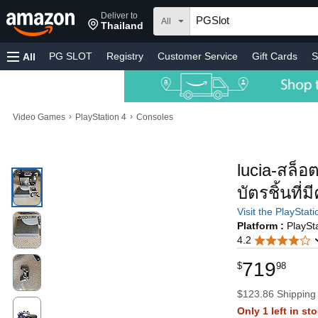
Deliver to
All
Thailand
PG SLOT
Registry
Customer Service
Gift Cards
S
All
›
›
Video Games
PlayStation 4
Consoles
lucia-สล็อต
บัตรชิ้นที่ม
Visit the PlayStat
Platform :
PlaySt
4.2
719
$
98
$123.86 Shipping
Only 1 left in st