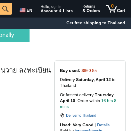
0
Returns
Hello, sign in
EN
& Orders
Cart
Account & Lists
Get free shipping to Thailand
ดวุ่นวาย ลงทะเบียน
Buy used:
$860.85
Delivery
Saturday, April 12
to
Thailand
Or fastest delivery
Thursday,
April 10
. Order within
16 hrs 8
mins
Deliver to
Thailand
Used: Very Good
|
Details
Sold by
jerseys4thewin