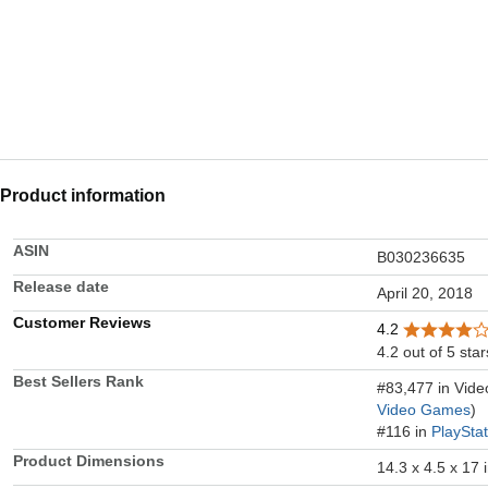
Product information
ASIN
B030236635
Release date
April 20, 2018
Customer Reviews
4.2
4.2 out of 5 star
Best Sellers Rank
#83,477 in Vid
Video Games
)
#116 in
PlaySta
Product Dimensions
14.3 x 4.5 x 17