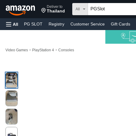
Deliver to
All
Thailand
PG SLOT
Registry
Customer Service
Gift Cards
All
›
›
Video Games
PlayStation 4
Consoles