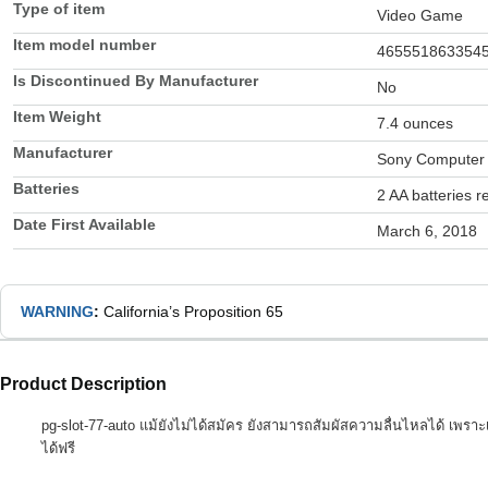
Type of item
Video Game
Item model number
465551863354
Is Discontinued By Manufacturer
No
Item Weight
7.4 ounces
Manufacturer
Sony Computer 
Batteries
2 AA batteries r
Date First Available
March 6, 2018
WARNING
:
California’s Proposition 65
Product Description
pg-slot-77-auto แม้ยังไม่ได้สมัคร ยังสามารถสัมผัสความลื่นไหลได้ เพราะเ
ได้ฟรี