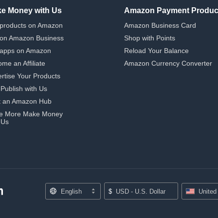
e Money with Us
Amazon Payment Produc
 products on Amazon
Amazon Business Card
 on Amazon Business
Shop with Points
 apps on Amazon
Reload Your Balance
me an Affiliate
Amazon Currency Converter
rtise Your Products
-Publish with Us
t an Amazon Hub
e More Make Money
 Us
English
$
USD - U.S. Dollar
United