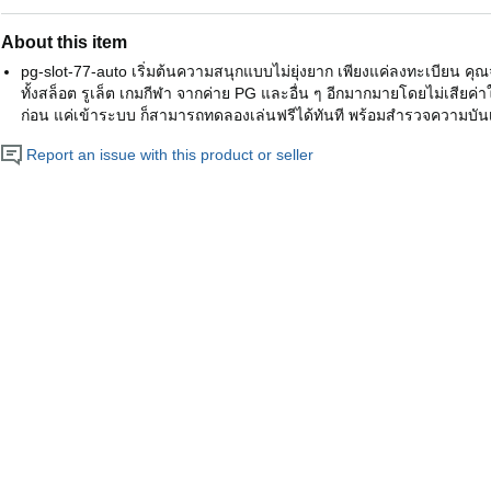
About this item
pg-slot-77-auto เริ่มต้นความสนุกแบบไม่ยุ่งยาก เพียงแค่ลงทะเบียน ค
ทั้งสล็อต รูเล็ต เกมกีฬา จากค่าย PG และอื่น ๆ อีกมากมายโดยไม่เสียค่าใ
ก่อน แค่เข้าระบบ ก็สามารถทดลองเล่นฟรีได้ทันที พร้อมสำรวจความบัน
Report an issue with this product or seller