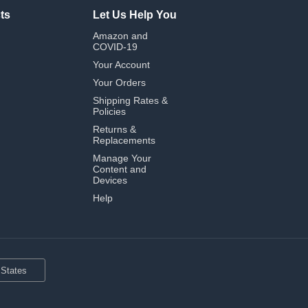
ts
Let Us Help You
Amazon and
COVID-19
Your Account
Your Orders
Shipping Rates &
Policies
Returns &
Replacements
Manage Your
Content and
Devices
Help
 States