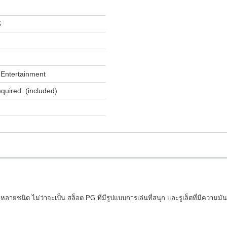
5
Entertainment
equired. (included)
ายชนิด ไม่ว่าจะเป็น สล็อต PG ที่มีรูปแบบการเล่นที่สนุก และรูเล็ตที่มีความมั