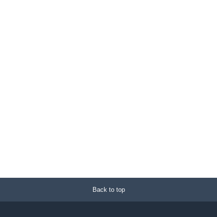
Back to top