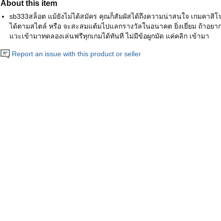
About this item
sb333สล็อต แม้ยังไม่ได้สมัคร คุณก็สัมผัสได้ถึงความน่าสนใจ เกมคาสิโน
ได้ตามสไตล์ หรือ จะสะสมแต้มไปแลกรางวัลในอนาคต ยิ่งเยี่ยม ถ้าอยา
แวะเข้ามาทดลองเล่นฟรีทุกเกมได้ทันที ไม่มีข้อผูกมัด แค่คลิก เข้ามา
Report an issue with this product or seller