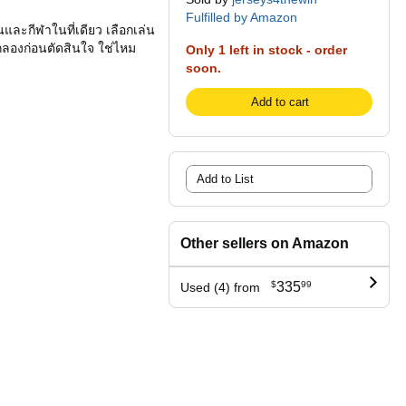
Fulfilled by Amazon
และกีฬาในที่เดียว เลือกเล่น
กลองก่อนตัดสินใจ ใช่ไหม
Only 1 left in stock - order
soon.
Add to cart
Add to List
Other sellers on Amazon
$
335
99
Used (4) from