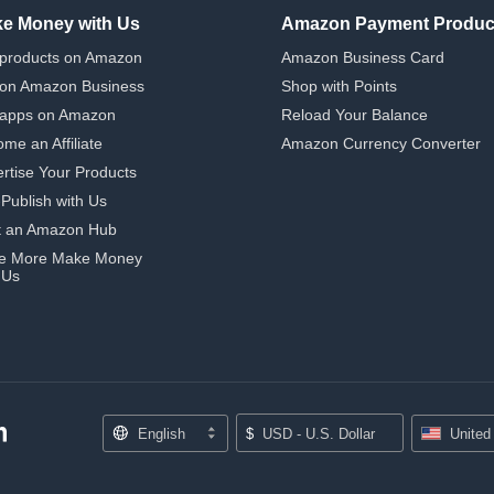
e Money with Us
Amazon Payment Produc
 products on Amazon
Amazon Business Card
 on Amazon Business
Shop with Points
 apps on Amazon
Reload Your Balance
me an Affiliate
Amazon Currency Converter
rtise Your Products
-Publish with Us
t an Amazon Hub
e More Make Money
 Us
English
$
USD - U.S. Dollar
United