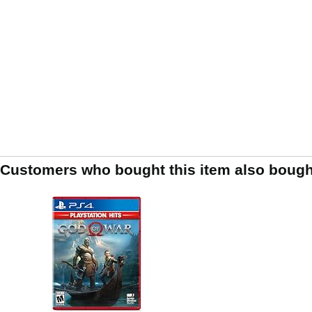
Customers who bought this item also bough