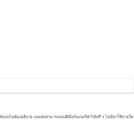
นส์แบบไม่ต้องอธิบาย แถมยังสามารถลองฝีมือกับเกมกีฬาได้ฟรี ๆ ไม่มีค่าใช้จ่ายใด