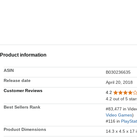
Product information
ASIN
B030236635
Release date
April 20, 2018
Customer Reviews
4.2
4.2 out of 5 star
Best Sellers Rank
#83,477 in Vid
Video Games
)
#116 in
PlaySta
Product Dimensions
14.3 x 4.5 x 17