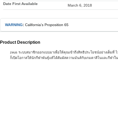
Date First Available
March 6, 2018
WARNING
:
California’s Proposition 65
Product Description
zeus ระบบสมาชิกออกแบบมาเพื่อให้คุณเข้าถึงสิทธิประโยชน์อย่างเต็มที่ ไ
ก็เปิดโอกาสให้นักกีฬาพันธุ์แท้ได้สัมผัสความมันส์กับเกมคาสิโนและกีฬาในท