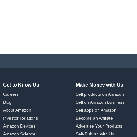
Get to Know Us
Make Money with Us
Careers
Sell products on Amazon
Blog
Sell on Amazon Business
About Amazon
Sell apps on Amazon
Investor Relations
Become an Affiliate
Amazon Devices
Advertise Your Products
Amazon Science
Self-Publish with Us