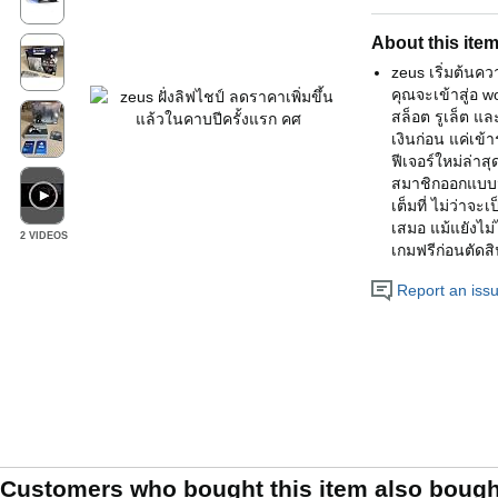
About this ite
zeus เริ่มต้นค
คุณจะเข้าสู่อ w
สล็อต รูเล็ต แล
เงินก่อน แค่เข
ฟีเจอร์ใหม่ล่าส
สมาชิกออกแบบมาเ
เต็มที่ ไม่ว่าจ
เสมอ แม้แยังไม
2 VIDEOS
เกมฟรีก่อนตัดส
Report an issue
Customers who bought this item also bough